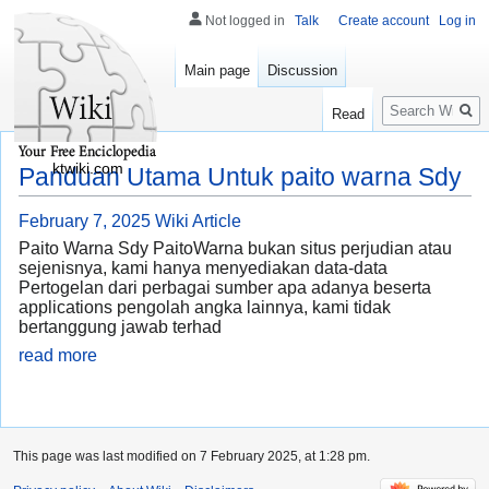
Not logged in
Talk
Create account
Log in
Main page
Discussion
Search
Read
ktwiki.com
Panduan Utama Untuk paito warna Sdy
February 7, 2025
Wiki Article
Paito Warna Sdy PaitoWarna bukan situs perjudian atau
sejenisnya, kami hanya menyediakan data-data
Pertogelan dari perbagai sumber apa adanya beserta
applications pengolah angka lainnya, kami tidak
bertanggung jawab terhad
read more
This page was last modified on 7 February 2025, at 1:28 pm.